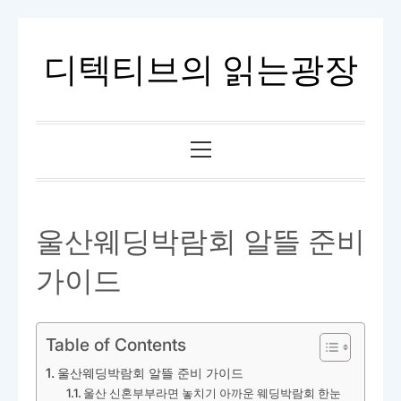
내
용
디텍티브의 읽는광장
으
로
바
기
로
본
가
메
기
뉴
울산웨딩박람회 알뜰 준비
가이드
Table of Contents
울산웨딩박람회 알뜰 준비 가이드
울산 신혼부부라면 놓치기 아까운 웨딩박람회 한눈