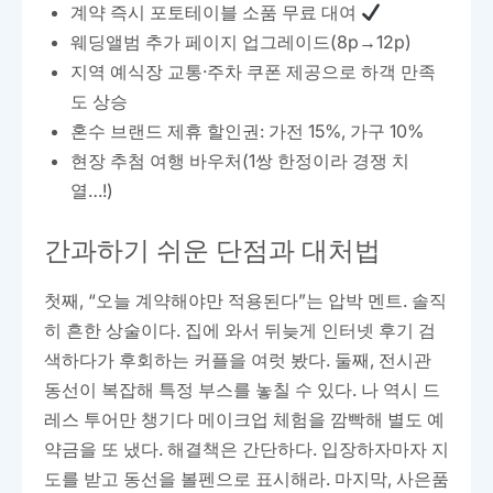
계약 즉시 포토테이블 소품 무료 대여
웨딩앨범 추가 페이지 업그레이드(8p→12p)
지역 예식장 교통·주차 쿠폰 제공으로 하객 만족
도 상승
혼수 브랜드 제휴 할인권: 가전 15%, 가구 10%
현장 추첨 여행 바우처(1쌍 한정이라 경쟁 치
열…!)
간과하기 쉬운 단점과 대처법
첫째, “오늘 계약해야만 적용된다”는 압박 멘트. 솔직
히 흔한 상술이다. 집에 와서 뒤늦게 인터넷 후기 검
색하다가 후회하는 커플을 여럿 봤다. 둘째, 전시관
동선이 복잡해 특정 부스를 놓칠 수 있다. 나 역시 드
레스 투어만 챙기다 메이크업 체험을 깜빡해 별도 예
약금을 또 냈다. 해결책은 간단하다. 입장하자마자 지
도를 받고 동선을 볼펜으로 표시해라. 마지막, 사은품