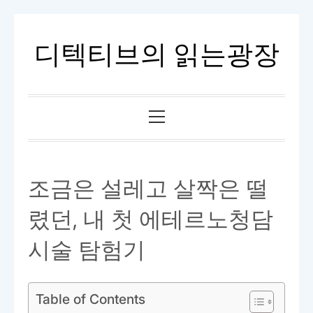
내
용
디텍티브의 읽는광장
으
로
바
기
로
본
가
메
기
뉴
조금은 설레고 살짝은 떨
렸던, 내 첫 에테르노청담
시술 탐험기
Table of Contents