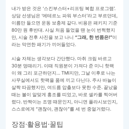
내가 받은 것은 ‘스킨부스터+리프팅 복합 프로그램’.
상담 선생님은 ‘에테르노 파워 부스터’라고 부르던데,
이름만 들으면 운동 보충제 같다. 비용은 패키지 기준
80만 원 후반대. 사실 처음 들었을 땐 눈이 번쩍했지
만, 시술 전후 사진을 보고 나니
“그래, 한 번쯤은!”
이
라는 막연한 패기가 끼어들었다.
시술 자체는 생각보다 간단했다. 마취 크림 바르고
30분 멍때리기. 이때 직원분이 가져다 준 미니 핫팩
이 왜 그리 포근하던지… TMI지만, 그날 이후로 나는
사무실에서도 핫팩을 품에 끼고 다닌다. 주사 바늘이
살짝 따끔했지만, 여드름 압출보다 못한 수준. 끝났을
때는 볼이 알맞게 홍조를 띠었고, 바로 셀카를 찍어버
렸다. 반짝이는 조명 때문인지, 아니면 플라시보인지,
스스로에게 “괜찮아, 괜찮아”를 세 번 중얼거렸다.
장점·활용법·꿀팁