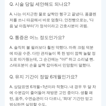
Q. 시술 당일 세안해도 되나요?
A. 나는 미지근한 물로 살짝만 헹구고 끝냈다. 폼클렌
저를 쓰니 따끔해서 바로 멈췄다. 안전빵으로는, ‘다
음 날 아침부터’가 정석이라고 간호사분이 귀띔.
Q. 통증은 어느 정도인가요?
A. 솔직히 볼 필러보다 훨씬 약했다. 마취 크림 덕분
에 따끔 수준. 다만 관자놀이 쪽 한 방이 깜짝 놀랄 정
도로 따가웠는데, 그 순간에는 “아!” 하고 소리낼 뻔.
스태프분이 손을 살짝 잡아줘서 민망함이 덜했다.
Q. 유지 기간이 정말 6개월인가요?
A. 상담표엔 6개월~1년이라 적혔다. 내 경우 두 달 차
에 수분감이 줄어들어 재방문 고민 중이다. 생활 패
턴, 음주, 수면습관이 다 다르니, ‘최대’ 기간만 믿고
방심하면 실망할 수도.