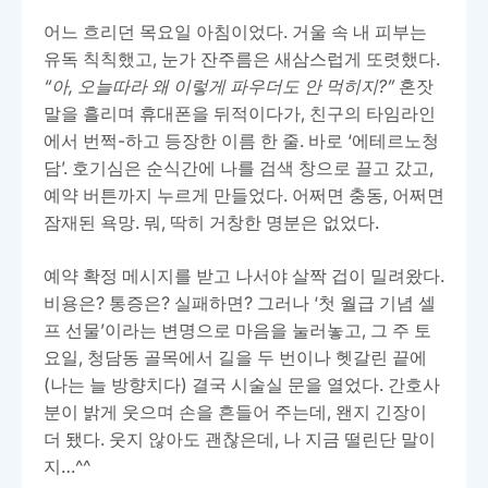
어느 흐리던 목요일 아침이었다. 거울 속 내 피부는
유독 칙칙했고, 눈가 잔주름은 새삼스럽게 또렷했다.
“아, 오늘따라 왜 이렇게 파우더도 안 먹히지?”
혼잣
말을 흘리며 휴대폰을 뒤적이다가, 친구의 타임라인
에서 번쩍-하고 등장한 이름 한 줄. 바로 ‘에테르노청
담’. 호기심은 순식간에 나를 검색 창으로 끌고 갔고,
예약 버튼까지 누르게 만들었다. 어쩌면 충동, 어쩌면
잠재된 욕망. 뭐, 딱히 거창한 명분은 없었다.
예약 확정 메시지를 받고 나서야 살짝 겁이 밀려왔다.
비용은? 통증은? 실패하면? 그러나 ‘첫 월급 기념 셀
프 선물’이라는 변명으로 마음을 눌러놓고, 그 주 토
요일, 청담동 골목에서 길을 두 번이나 헷갈린 끝에
(나는 늘 방향치다) 결국 시술실 문을 열었다. 간호사
분이 밝게 웃으며 손을 흔들어 주는데, 왠지 긴장이
더 됐다. 웃지 않아도 괜찮은데, 나 지금 떨린단 말이
지…^^