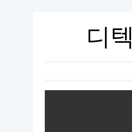
내
용
디텍
으
로
바
로
가
기