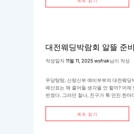
계속 읽기
대전웨딩박람회 알뜰 준비
작성일자
11월 11, 2025
wsfrak
님이 작성
우당탕탕, 신랑신부 예비부부의 대전웨딩박람
예산표는 왜 줄어들 생각을 안 할까? 어제
번졌다. 그러던 찰나, 친구가 툭 던진 한마디
계속 읽기