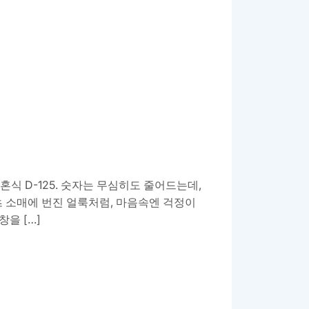
식 D-125. 숫자는 무심히도 줄어드는데,
츠 소매에 번진 얼룩처럼, 마음속엔 걱정이
창을 […]