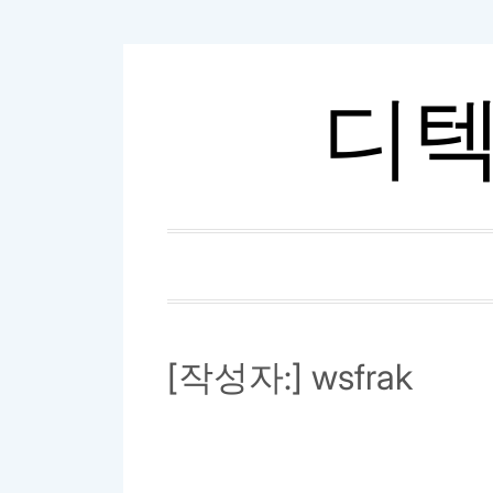
내
용
디텍
으
로
바
로
가
기
[작성자:]
wsfrak