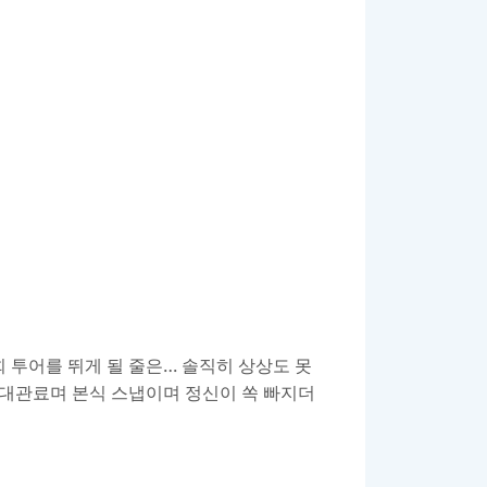
 투어를 뛰게 될 줄은… 솔직히 상상도 못
장 대관료며 본식 스냅이며 정신이 쏙 빠지더